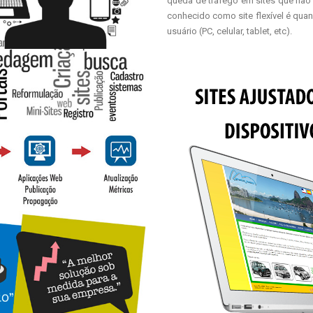
queda de tráfego em sites que não
conhecido como site flexível é qua
usuário (PC, celular, tablet, etc).