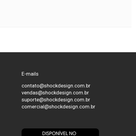
rlabweb.com.br/
s Gerais
ulo
br
r
E-mails
contato@shockdesign.com.br
vendas@shockdesign.com.br
suporte@shockdesign.com.br
comercial@shockdesign.com.br