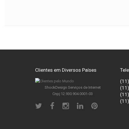
Superlab Comer
Bruna D
ES
C
Clientes em Diversos Países
Tel
(11
(11
ShockDesign Serviços de Internet
Cnpj:12.930.904.0001-03
(11
(11